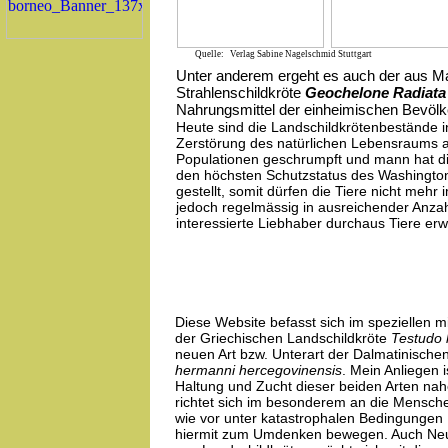
Quelle: Verlag Sabine Nagelschmid Stuttgart
Unter anderem ergeht es auch der aus
Strahlenschildkröte
Geochelone Radiata
Nahrungsmittel der einheimischen Bevölk
Heute sind die Landschildkrötenbestände 
Zerstörung des natürlichen Lebensraums 
Populationen geschrumpft und mann hat di
den höchsten Schutzstatus des Washingt
gestellt, somit dürfen die Tiere nicht mehr
jedoch regelmässig in ausreichender Anza
interessierte Liebhaber durchaus Tiere er
Diese Website befasst sich im speziellen 
der Griechischen Landschildkröte
Testudo 
neuen Art bzw. Unterart der Dalmatinische
hermanni hercegovinensis
. Mein Anliegen 
Haltung und Zucht dieser beiden Arten nah
richtet sich im besonderem an die Mensche
wie vor unter katastrophalen Bedingungen
hiermit zum Umdenken bewegen. Auch Neu