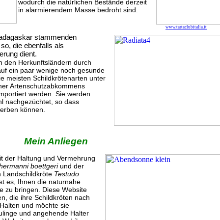
wodurch die natürlichen Bestände derzeit
in alarmierendem Masse bedroht sind.
www.tartaclubitalia.it
 Madagaskar stammenden
so, die ebenfalls als
erung dient.
in den Herkunftsländern durch
auf ein paar wenige noch gesunde
e meisten Schildkrötenarten unter
oner Artenschutzabkommens
 importiert werden. Sie werden
hl nachgezüchtet, so dass
werben können.
Mein Anliegen
mit der Haltung und Vermehrung
hermanni boettgeri
und der
n Landschildkröte
Testudo
ist es, Ihnen die naturnahe
e zu bringen. Diese Website
n, die ihre Schildkröten nach
 Halten und möchte sie
linge und angehende Halter