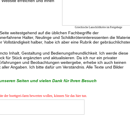
r Website erreichen und ihnen
Griechische Lanschildkröte im Freigehege
 Seite weitestgehend auf die üblichen Fachbegriffe der
unerfahrene Halter, Neulinge und Schildkröteninteressenten die Materi
 Vollständigkeit halber, habe ich aber eine Rubrik der gebräuchlichste
Puncto Inhalt, Gestaltung und Bedienungsfreundlichkeit. Ich werde diese
ück für Stück ergänzten und aktualisieren. Da ich nur ein privater
e Erfahrungen und Beobachtungen weitergebe, erhebe ich auch keinen
 aller Angaben. Ich bitte dafür um Verständnis. Alle Texte und Bilder
unseren Seiten und vielen Dank für Ihren Besuch
e der boettgeri-farm bewerten wollen, können Sie das hier tun.