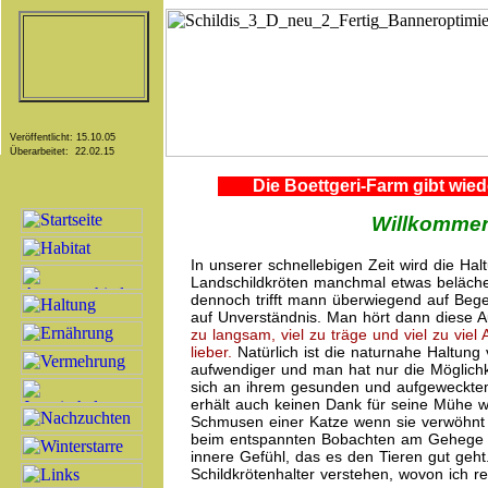
Veröffentlicht: 15.10.05
Überarbeitet: 22.02.15
Die Boettgeri-Farm gibt wie
Willkommen
In unserer schnellebigen Zeit wird die Ha
Landschildkröten manchmal etwas belächel
dennoch trifft mann überwiegend auf Beg
auf Unverständnis. Man hört dann diese 
zu langsam, viel zu träge und viel zu viel 
lieber.
Natürlich ist die naturnahe Haltung
aufwendiger und man hat nur die Möglichk
sich an ihrem gesunden und aufgewecktem
erhält auch keinen Dank für seine Mühe w
Schmusen einer Katze wenn sie verwöhnt 
beim entspannten Bobachten am Gehege d
innere Gefühl, das es den Tieren gut geht.
Schildkrötenhalter verstehen, wovon ich r